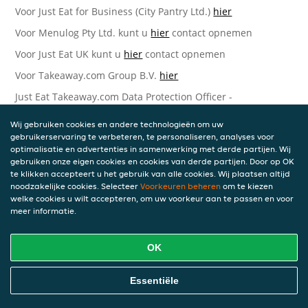
Voor Just Eat for Business (City Pantry Ltd.)
hier
Voor Menulog Pty Ltd. kunt u
hier
contact opnemen
Voor Just Eat UK kunt u
hier
contact opnemen
Voor Takeaway.com Group B.V.
hier
Just Eat Takeaway.com Data Protection Officer -
Takeaway.com Group B.V.
Wij gebruiken cookies en andere technologieën om uw
Piet Heinkade 61
gebruikerservaring te verbeteren, te personaliseren, analyses voor
1019 GM Amsterdam
optimalisatie en advertenties in samenwerking met derde partijen. Wij
Nederland
gebruiken onze eigen cookies en cookies van derde partijen. Door op OK
te klikken accepteert u het gebruik van alle cookies. Wij plaatsen altijd
Bijgewerkte versies van deze
noodzakelijke cookies. Selecteer
Voorkeuren beheren
om te kiezen
welke cookies u wilt accepteren, om uw voorkeur aan te passen en voor
Privacyverklaring
meer informatie.
Wij kunnen deze Verklaring van tijd tot tijd bijwerken als
OK
reactie op veranderende juridische, technische of zakelijke
ontwikkelingen. Wanneer wij onze Privacyverklaring
bijwerken, zullen wij passende maatregelen nemen om u
Essentiële
op de hoogte te brengen, in overeenstemming met het
belang van de wijzigingen die wij aanbrengen. Wanneer de