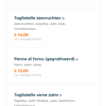
Tagliatelle zeevruchten
Zeevruchten, paprika, uien, look,
tomatensaus.
€ 14,00
incl. statiegeld (€ 0,00)
Penne al forno (gegratineerd)
Ham, room, kaas.
€ 12,00
incl. statiegeld (€ 0,00)
Tagliatelle verse zalm
Paprika, zalm blokjes, uien, basilicum,
tomatensaus.