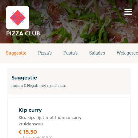
PIZZA CLUB
Suggestie
Pizza's
Pasta's
Salades
Wok gere
Suggestie
Indian & Nepali met rijst en sla.
Kip curry
Sla, kip, rijst met Indiase curry
kruidensaus.
€ 15,50
incl. statiegeld (€ 0,00)