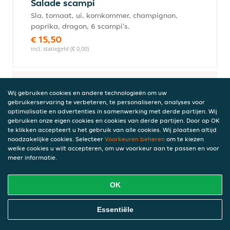
Salade scampi
Sla, tomaat, ui, komkommer, champignon,
paprika, dragon, 6 scampi's.
€ 15,50
incl. statiegeld (€ 0,00)
Wok gerechten
Wij gebruiken cookies en andere technologieën om uw
Met spaghetti, penne of rijst.
gebruikerservaring te verbeteren, te personaliseren, analyses voor
optimalisatie en advertenties in samenwerking met derde partijen. Wij
gebruiken onze eigen cookies en cookies van derde partijen. Door op OK
te klikken accepteert u het gebruik van alle cookies. Wij plaatsen altijd
noodzakelijke cookies. Selecteer
Voorkeuren beheren
om te kiezen
Gyros in wok
welke cookies u wilt accepteren, om uw voorkeur aan te passen en voor
Gyros, verschillende verse groenten.
meer informatie.
€ 13,50
incl. statiegeld (€ 0,00)
OK
Online Eten Bestellen
Essentiële
Mix in wok