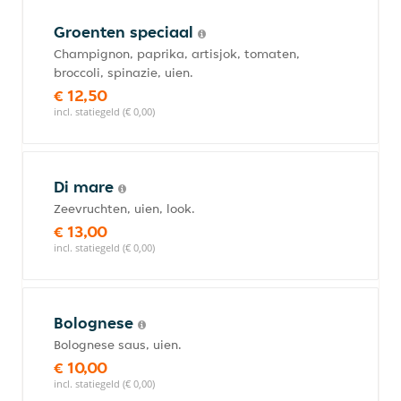
Groenten speciaal
Champignon, paprika, artisjok, tomaten,
broccoli, spinazie, uien.
€ 12,50
incl. statiegeld (€ 0,00)
Di mare
Zeevruchten, uien, look.
€ 13,00
incl. statiegeld (€ 0,00)
Bolognese
Bolognese saus, uien.
€ 10,00
incl. statiegeld (€ 0,00)