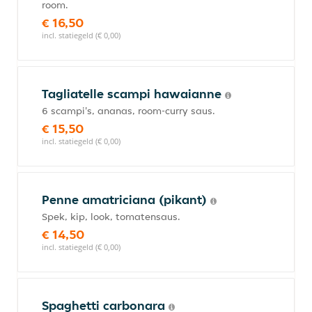
room.
€ 16,50
incl. statiegeld (€ 0,00)
Tagliatelle scampi hawaianne
6 scampi's, ananas, room-curry saus.
€ 15,50
incl. statiegeld (€ 0,00)
Penne amatriciana (pikant)
Spek, kip, look, tomatensaus.
€ 14,50
incl. statiegeld (€ 0,00)
Spaghetti carbonara